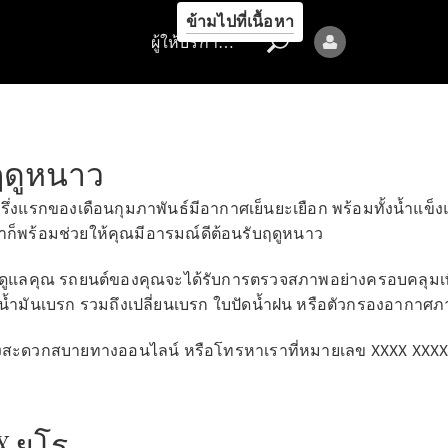
รถยนต์ทุก
ข้ามไปที่เนื้อหา
รุ่น
ผู้ให้บริการ/ความเป็นส่วนตัว
ข้อเสนอ
ล่าสุด
การจองการ
นัดหมาย
ฤดูหนาว
การบริการ
่งแรกของเดือนกุมภาพันธ์มีอากาศเย็นยะเยือก พร้อมทั้งน้ำแข็งแล
นัดหมาย
เราก็พร้อมช่วยให้คุณมีอารมณ์ดีต้อนรับฤดูหนาว
เพื่อทดลอง
ขับ
ช่วยดูแลคุณ รถยนต์ของคุณจะได้รับการตรวจสภาพอย่างครอบคลุมเ
ออกแบบ
ะน้ำมันเบรก รวมถึงเปลี่ยนเบรก ใบปัดน้ำฝน หรือตัวกรองอากา
รถยนต์ของ
คุณ
างสะดวกสบายทางออนไลน์ หรือโทรหาเราที่หมายเลข XXXX XXX
X ยูโร
.