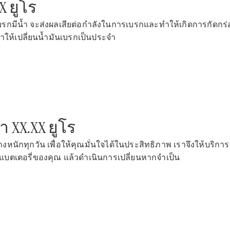
X ยูโร
โบรชัวร์และ
รกมีน้ำ จะส่งผลเสียต่อกำลังในการเบรกและทำให้เกิดการกัดกร่อน
ราคา
ำให้เปลี่ยนน้ำมันเบรกเป็นประจำ
ซื้อรถมือ
สอง
รถยนต์มือ
สองสภาพดี
Mercedes
me Store
XX.XX ยูโร
การจองการ
นัดหมาย
หนักทุกวัน เพื่อให้คุณมั่นใจได้ในประสิทธิภาพ เราจึงให้บร
การบริการ
บตเตอรี่ของคุณ แล้วดำเนินการเปลี่ยนหากจำเป็น
นัดหมาย
เพื่อทดลอง
ขับ
ออกแบบ
รถยนต์ของ
คุณ