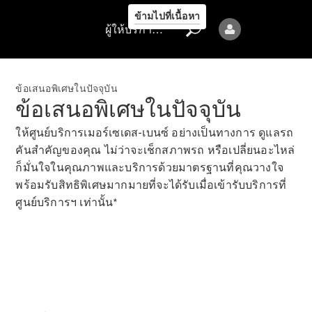
รถยนต์ทุก
ข้ามไปที่เนื้อหา
รุ่น
ผู้ให้บริการ/ความเป็นส่วนตัว
ข้อเสนอ
ล่าสุด
ข้อเสนอพิเศษในปัจจุบัน
การจองการ
ข้อเสนอพิเศษในปัจจุบัน
นัดหมาย
การบริการ
ให้ศูนย์บริการเมอร์เซเดส-เบนซ์ อย่างเป็นทางการ ดูแลรถ
นัดหมาย
คันสำคัญของคุณ ไม่ว่าจะเช็กสภาพรถ หรือเปลี่ยนอะไหล่
เพื่อทดลอง
ก็มั่นใจในคุณภาพและบริการด้วยมาตรฐานที่คุณวางใจ
ขับ
พร้อมรับสิทธิพิเศษมากมายที่จะได้รับเมื่อเข้ารับบริการที่
ออกแบบ
ศูนย์บริการฯ เท่านั้น*
รถยนต์ของ
คุณ