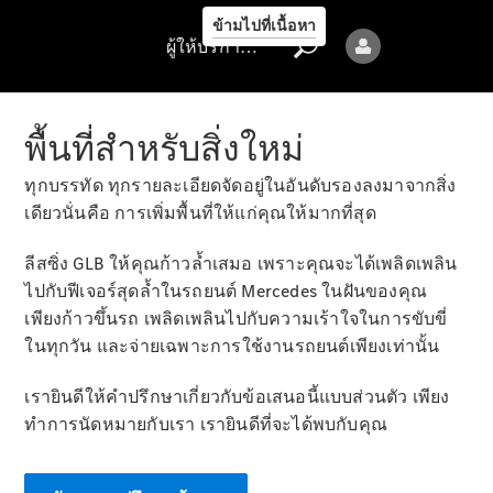
รถยนต์ทุก
ข้ามไปที่เนื้อหา
รุ่น
ผู้ให้บริการ/ความเป็นส่วนตัว
ข้อเสนอ
ล่าสุด
พื้นที่สำหรับสิ่งใหม่
การจองการ
นัดหมาย
ทุกบรรทัด ทุกรายละเอียดจัดอยู่ในอันดับรองลงมาจากสิ่ง
การบริการ
เดียวนั่นคือ การเพิ่มพื้นที่ให้แก่คุณให้มากที่สุด
นัดหมาย
เพื่อทดลอง
ลีสซิ่ง GLB ให้คุณก้าวล้ำเสมอ เพราะคุณจะได้เพลิดเพลิน
ขับ
ไปกับฟีเจอร์สุดล้ำในรถยนต์ Mercedes ในฝันของคุณ
ออกแบบ
เพียงก้าวขึ้นรถ เพลิดเพลินไปกับความเร้าใจในการขับขี่
รถยนต์ของ
ในทุกวัน และจ่ายเฉพาะการใช้งานรถยนต์เพียงเท่านั้น
คุณ
เรายินดีให้คำปรึกษาเกี่ยวกับข้อเสนอนี้แบบส่วนตัว เพียง
ทำการนัดหมายกับเรา เรายินดีที่จะได้พบกับคุณ